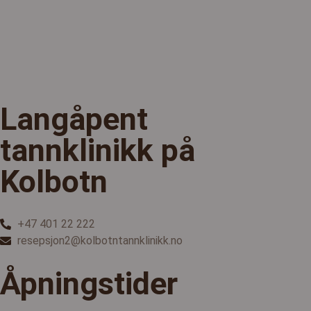
Langåpent
tannklinikk på
Kolbotn
+47 401 22 222
resepsjon2@kolbotntannklinikk.no
Åpningstider