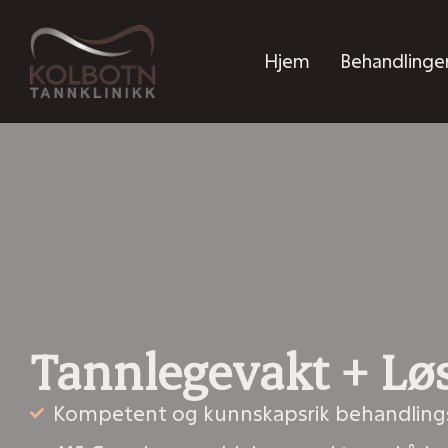
Hjem
Behandlinge
Tannlegevakt + Lø
Kompetent og kunnskapsrik behandlin