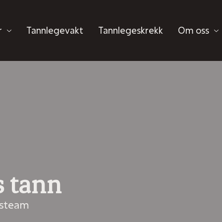
r
Tannlegevakt
Tannlegeskrekk
Om oss
s tann
gsteam