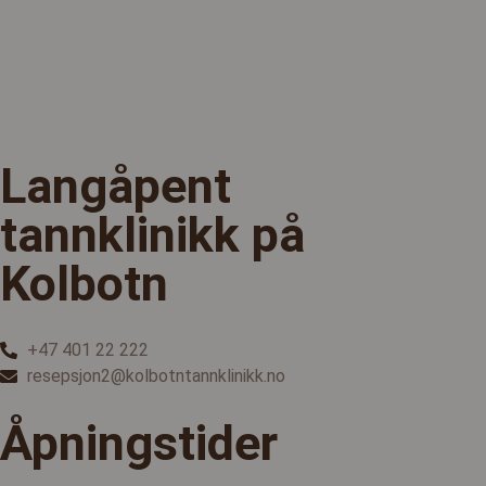
Langåpent
tannklinikk på
Kolbotn
+47 401 22 222
resepsjon2@kolbotntannklinikk.no
Åpningstider