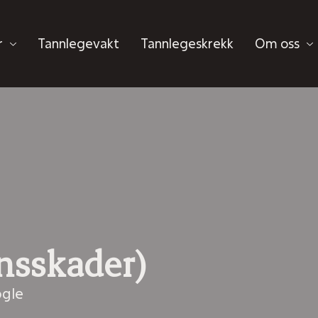
r
Tannlegevakt
Tannlegeskrekk
Om oss
nsskader)
ogle