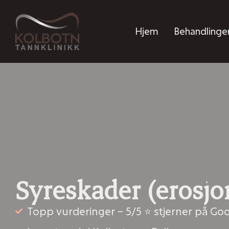
Hjem
Behandlinge
Syreskader (erosjo
Topp vurderinger – 5/5 ⭐ stjerner på Go