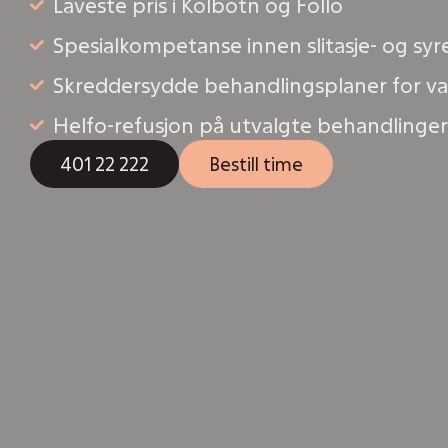
Laveste pris i Kolbotn og Follo
Spesialkompetanse innen slitasje- og syr
Skreddersydde behandlingsplaner for var
Helfo-refusjon på utvalgte behandlinger
401 22 222
Bestill time