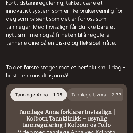
korttidstannregulering, takket være et
innovativt system som er like brukervennlig for
deg som pasient som det er for oss som
tannleger. Med Invisalign får du ikke bare et
nytt smil, men også friheten til å regulere
tennene dine på en diskré og fleksibel måte.
Ta det første steget mot et perfekt smil i dag –
bestill en konsultasjon nå!
Tannlege Anna – 1:06
Tannlege Uzma – 2:33
Tannlege Anna forklarer Invisalign |
Kolbotn Tannklinikk – usynlig
tannregulering i Kolbotn og Follo
Video med tannlege Anna ved Kolbotn