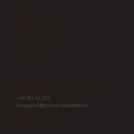
fra 7675kr
Tannimplantat kjevedel
fra 10423kr
Tannimplantat tyggedel
Krone
fra 10203kr
Langåpent tannklinikk på
Kolbotn
+47 401 22 222
resepsjon2@kolbotntannklinikk.no
Åpningstider
Mandag