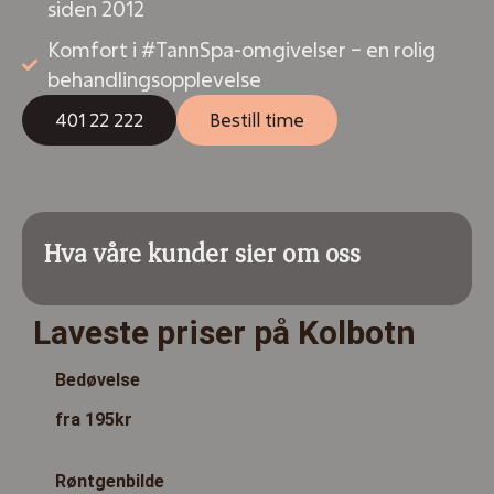
siden 2012
Komfort i #TannSpa-omgivelser – en rolig
behandlingsopplevelse
401 22 222
Bestill time
Hva våre kunder sier om oss
Laveste priser på Kolbotn
Bedøvelse
fra 195kr
Røntgenbilde