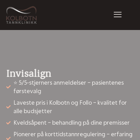
Invisalign
⭐ 5/5-stjerners anmeldelser – pasientenes
førstevalg
Laveste pris i Kolbotn og Follo – kvalitet for
alle budsjetter
Kveldsåpent – behandling på dine premisser
Pionerer på korttidstannregulering – erfaring