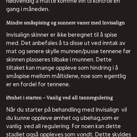
nødvendig å måtte komme inn til kontroll én
gang i måneden.
Mindre småspising og sunnere vaner med Invisalign
Invisalign skinner er ikke beregnet til å spise
med. Det anbefales å ta disse ut ved inntak av
mat og senere skylle munnen/pusse tennene før
skinnen plasseres tilbake i munnen. Dette
tiltaket kan mange oppleve som hindring i å
småspise mellom måltidene, noe som egentlig
er en fordel for tennene.
Ømhet i starten – Vanlig ved all tannregulering
Når du starter på behandling med Invisalign vil
du kunne oppleve ømhet og ubehag,som er
vanlig ved all regulering. For noen kan dette
stadiet også oppleves som vondt. Dette skyldes