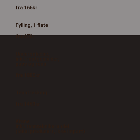
fra 166kr
Fylling, 1 flate
fra 878r
Undersøkelse,
Inkl. røntgenbilder,
puss og rens
fra 1080kr
Tanntrekking
fra 1463kr
Krone
Inkl. tannteknikerandel
(lokal produsert, ikke import)