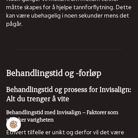
måtte skapes for å hjelpe tannforflytning. Dette
kan være ubehagelig i noen sekunder mens det
pågår.
Behandlingstid og -forløp
Behandlingstid og prosess for Invisalign:
Alt du trenger å vite
Behandlingstid med Invisalign – Faktorer som
påvirker varigheten
Ethvert tilfelle er unikt og derfor vil det være
401 22 222
Bestill time