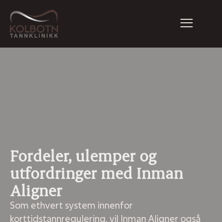
Fordeler, ulemper og
utfordringer med Inman
Aligner
Som ethvert system innenfor
korttidstannregulering, vil Inman Aligner også