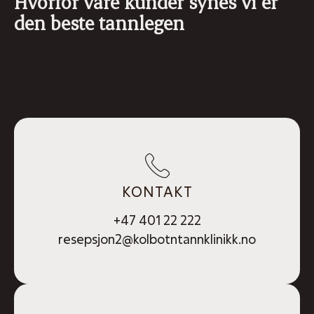
Hvorfor våre kunder synes vi er
den beste tannlegen
KONTAKT
+47 401 22 222
resepsjon2@kolbotntannklinikk.no