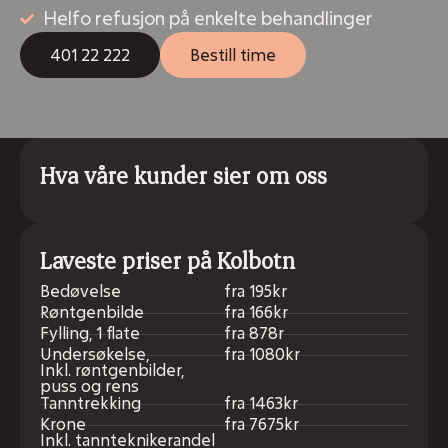
Helfo refusjon på enkelte behandlinger
401 22 222
Bestill time
Hva våre kunder sier om oss
Laveste priser på Kolbotn
Bedøvelse
fra 195kr
Røntgenbilde
fra 166kr
Fylling, 1 flate
fra 878r
Undersøkelse,
fra 1080kr
Inkl. røntgenbilder,
puss og rens
Tanntrekking
fra 1463kr
Krone
fra 7675kr
Inkl. tannteknikerandel