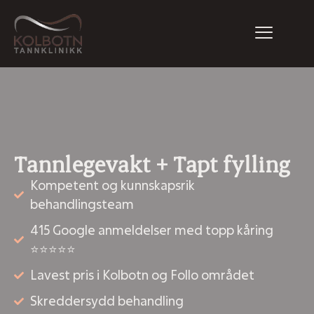
Tannlegevakt + Tapt fylling
Kompetent og kunnskapsrik
behandlingsteam
415 Google anmeldelser med topp kåring
⭐⭐⭐⭐⭐
Lavest pris i Kolbotn og Follo området
Skreddersydd behandling