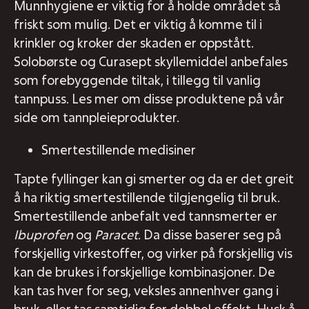
Munnhygiene er viktig for å holde området så
friskt som mulig. Det er viktig å komme til i
krinkler og kroker der skaden er oppstått.
Solobørste og Curasept skyllemiddel anbefales
som forebyggende tiltak, i tillegg til vanlig
tannpuss. Les mer om disse produktene på vår
side om tannpleieprodukter.
Smertestillende medisiner
Tapte fyllinger kan gi smerter og da er det greit
å ha riktig smertestillende tilgjengelig til bruk.
Smertestillende anbefalt ved tannsmerter er
Ibuprofen
og
Paracet
. Da disse baserer seg på
forskjellig virkestoffer, og virker på forskjellig vis
kan de brukes i forskjellige kombinasjoner. De
kan tas hver for seg, veksles annenhver gang i
bruk, eller tas samtidig for dobbel effekt. Husk å