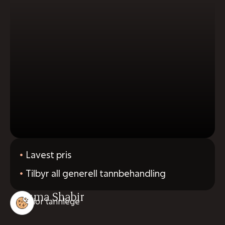
Lavest pris
Tilbyr all generell tannbehandling
Uzma Shabir
Junior tannlege
401 22 222
Bestill time