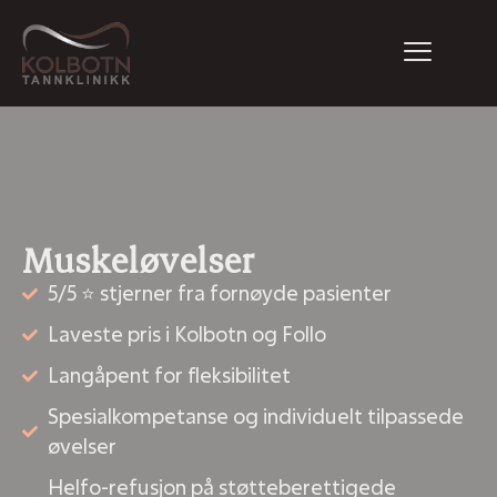
Muskeløvelser
5/5 ⭐ stjerner fra fornøyde pasienter
Laveste pris i Kolbotn og Follo
Langåpent for fleksibilitet
Spesialkompetanse og individuelt tilpassede
øvelser
Helfo-refusjon på støtteberettigede