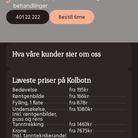
behandlinger
401 22 222
Bestill time
Hva våre kunder sier om oss
Laveste priser på Kolbotn
Bedøvelse
fra 195kr
Røntgenbilde
fra 166kr
Fylling, 1 flate
fra 878r
Undersøkelse,
fra 1080kr
Inkl. røntgenbilder,
puss og rens
Tanntrekking
fra 1463kr
Krone
fra 7675kr
Inkl. tannteknikerandel