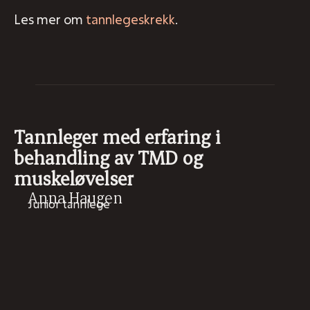
Les mer om
tannlegeskrekk
.
Tannleger med erfaring i
behandling av TMD og
muskeløvelser
Anna Haugen
Junior tannlege