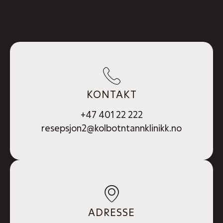
KONTAKT
+47 401 22 222
resepsjon2@kolbotntannklinikk.no
ADRESSE