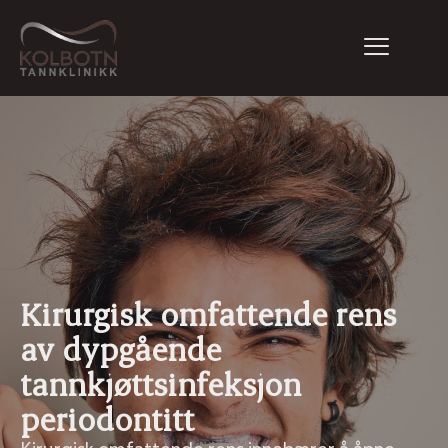
Kirurgisk omfattende rens
av dypgående
tannkjøttsinfeksjon
periodontitt