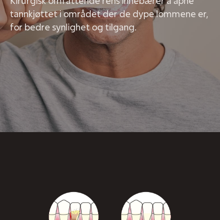
Kirurgisk omfattende rens innebærer å åpne
tannkjøttet i området der de dype lommene er,
for bedre synlighet og tilgang.