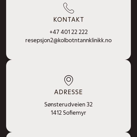
KONTAKT
+47 401 22 222
resepsjon2@kolbotntannklinikk.no
ADRESSE
Sønsterudveien 32
1412 Sofiemyr