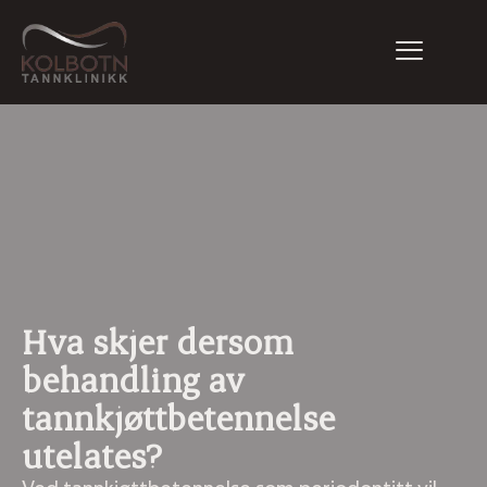
Hva skjer dersom
behandling av
tannkjøttbetennelse
utelates?