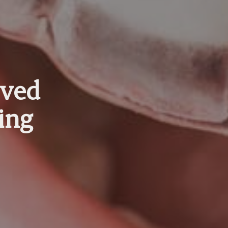
 ved
ing