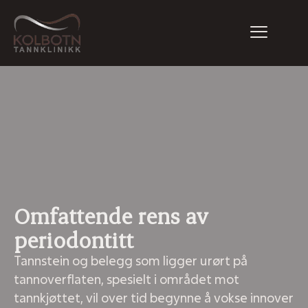
Omfattende rens av
periodontitt
Tannstein og belegg som ligger urørt på
tannoverflaten, spesielt i området mot
tannkjøttet, vil over tid begynne å vokse innover