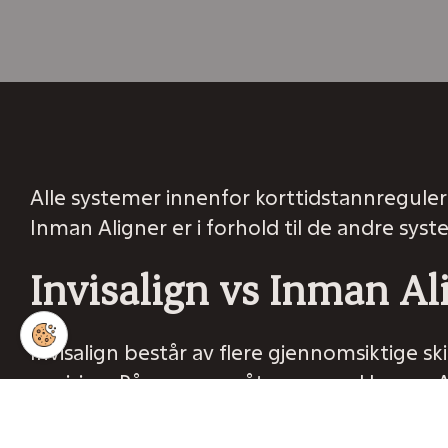
Alle systemer innenfor korttidstannreguleri
Inman Aligner er i forhold til de andre sys
Invisalign vs Inman Al
Invisalign består av flere gjennomsiktige s
401 22 222
Bestill time
posisjon. På samme måte som ved Inman Ali
skinnen bedre tak i tennene og tillater ski