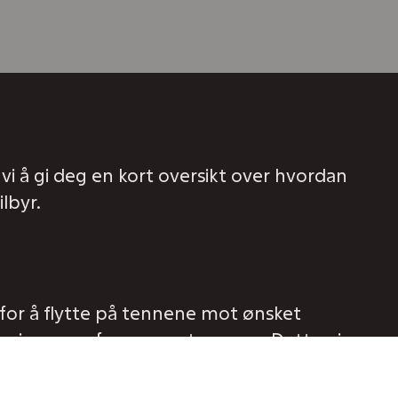
vi å gi deg en kort oversikt over hvordan
lbyr.
 for å flytte på tennene mot ønsket
e, i samme farge som tennene. Dette gir
dig forskynde behandlingen.