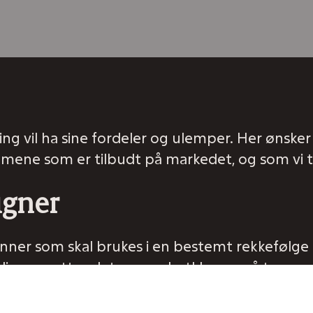
ng vil ha sine fordeler og ulemper. Her ønsker 
temene som er tilbudt på markedet, og som vi ti
igner
kinner som skal brukes i en bestemt rekkefølge
gner, settes det noen plastklosser på tennen
nnen å foreta forskjellige bevegelser og samti