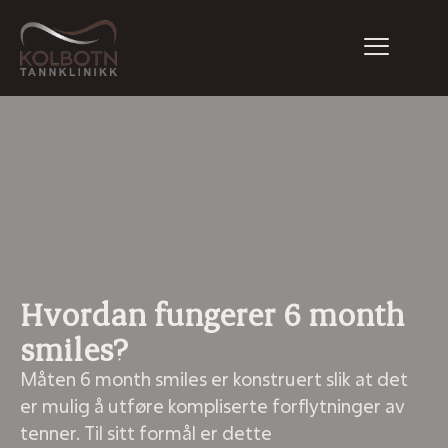
Hvordan fungerer 6 month
smiles?
Måten 6 month smiles er konstruert slik at det
er mulig å utføre kompliserte forflytninger av
tenner. Til sitt formål er dette