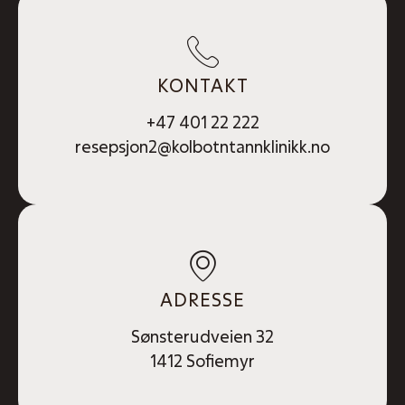
KONTAKT
+47 401 22 222
resepsjon2@kolbotntannklinikk.no
ADRESSE
Sønsterudveien 32
1412 Sofiemyr