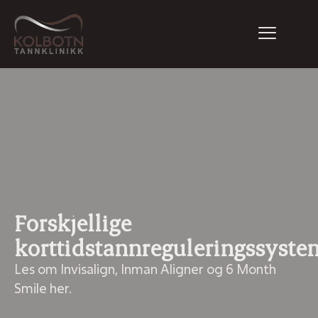
Forskjellige
korttidstannreguleringssyste
Les om Invisalign, Inman Aligner og 6 Month
Smile her.