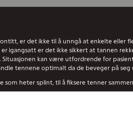
itt, er det ikke til å unngå at enkelte eller f
r igangsatt er det ikke sikkert at tannen rekke
). Situasjonen kan være utfordrende for pasient
ehandle tennene optimalt da de beveger på seg
oe som heter splint, til å fiksere tenner sammen
ene sammen sånn at de ikke beveger seg. Når d
rundt tennene uten forstyrrelser.
ke for pasienten, lettere å utføre en dypgående