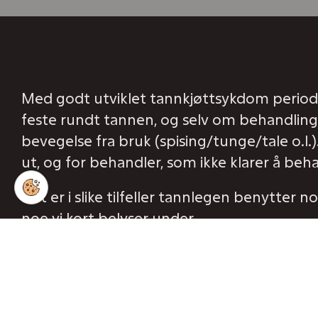
Med godt utviklet tannkjøttsykdom periodont
feste rundt tannen, og selv om behandling e
bevegelse fra bruk (spising/tunge/tale o.l.
ut, og for behandler, som ikke klarer å b
Det er i slike tilfeller tannlegen benytter n
401 22 222
Bestill time
noe vi kort belyser under.
Felles for disse er tanken om å binde tenn
få tid og fred til å kunne reparere festet 
Resultatet blir tenner som er lettere å bru