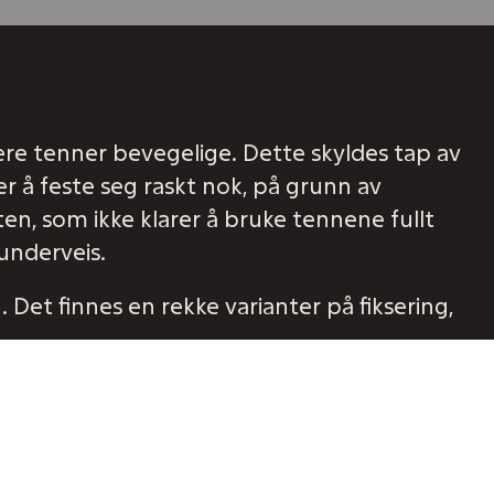
lere tenner bevegelige. Dette skyldes tap av
r å feste seg raskt nok, på grunn av
en, som ikke klarer å bruke tennene fullt
 underveis.
. Det finnes en rekke varianter på fiksering,
et skjer vil festeapparatet rundt tennene
 rens for behandler, og lengre livstid for